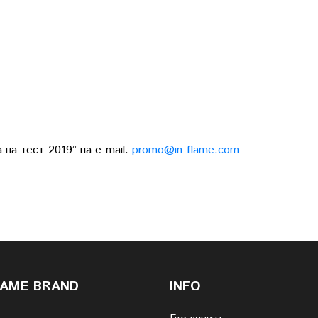
на тест 2019” на e-mail:
promo@in-flame.com
LAME BRAND
INFO