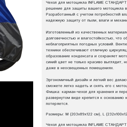
Чехол для мотоцикла INFLAME СТАНДАРТ 
решение для защиты вашего мотоцикла во
Разработанный с учетом потребностей вла
надежную защиту от пыли, влаги и механ
Изготовленный из качественных материало
долговечностью и влагостойкостью, что 
неблагоприятных погодных условий. Вент
техники обеспечивают отличную циркуляц
образование конденсата и сохраняет мото
синий цвет не только красиво выглядит, н
даже в неосвещенных помещениях.
Эргономичный дизайн и легкий вес делают
сможете легко надеть и снять его с мото
Фишка: карман-чехол для хранения и пере
развернутом виде крепится к основанию н
потеряется.
Размеры: M (203x89x122 см), L (232x100x12
Чехол для мотоцикла INFLAME СТАНДАРТ