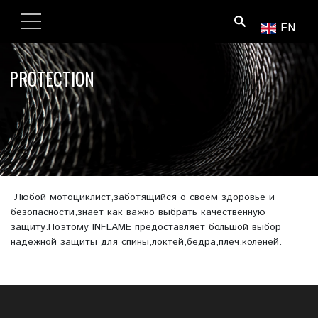
ПОИСК
EN
PROTECTION
Любой мотоциклист,заботящийся о своем здоровье и
безопасности,знает как важно выбрать качественную
защиту.Поэтому INFLAME предоставляет большой выбор
надежной защиты для спины,локтей,бедра,плеч,коленей.